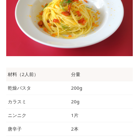
材料（2人前）
分量
乾燥パスタ
200g
カラスミ
20g
ニンニク
1片
唐辛子
2本